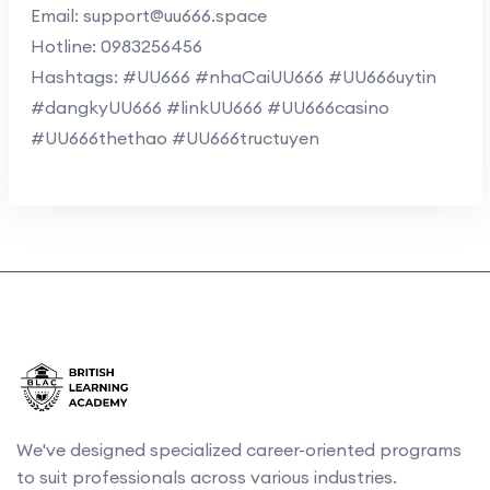
Email: support@uu666.space
Hotline: 0983256456
Hashtags: #UU666 #nhaCaiUU666 #UU666uytin
#dangkyUU666 #linkUU666 #UU666casino
#UU666thethao #UU666tructuyen
We've designed specialized career-oriented programs
to suit professionals across various industries.