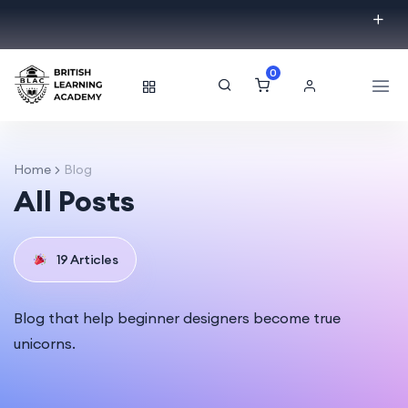
0
Home
Blog
All Posts
19 Articles
Blog that help beginner designers become true
unicorns.