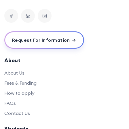
Request For Information
About
About Us
Fees & Funding
How to apply
FAQs
Contact Us
Students