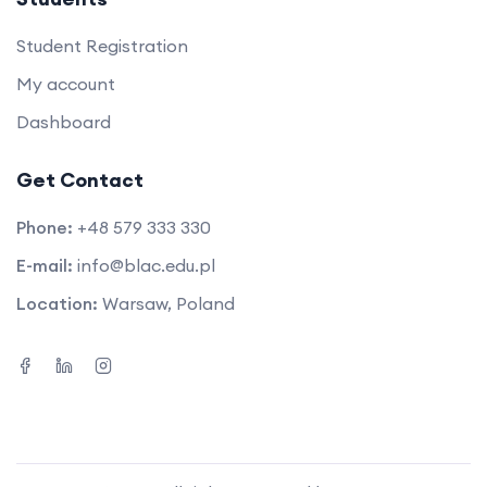
Student Registration
My account
Dashboard
Get Contact
Phone:
+48 579 333 330
E-mail:
info@blac.edu.pl
Location:
Warsaw, Poland