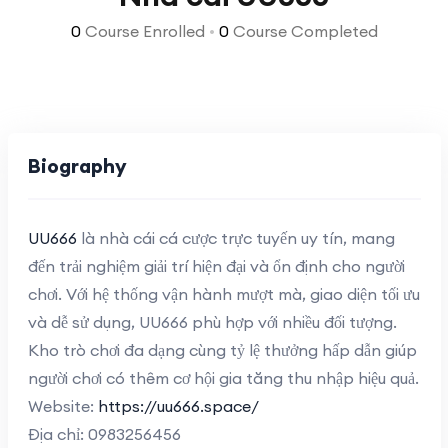
0
Course Enrolled
•
0
Course Completed
Biography
UU666
là nhà cái cá cược trực tuyến uy tín, mang
đến trải nghiệm giải trí hiện đại và ổn định cho người
chơi. Với hệ thống vận hành mượt mà, giao diện tối ưu
và dễ sử dụng, UU666 phù hợp với nhiều đối tượng.
Kho trò chơi đa dạng cùng tỷ lệ thưởng hấp dẫn giúp
người chơi có thêm cơ hội gia tăng thu nhập hiệu quả.
Website:
https://uu666.space/
Địa chỉ: 0983256456