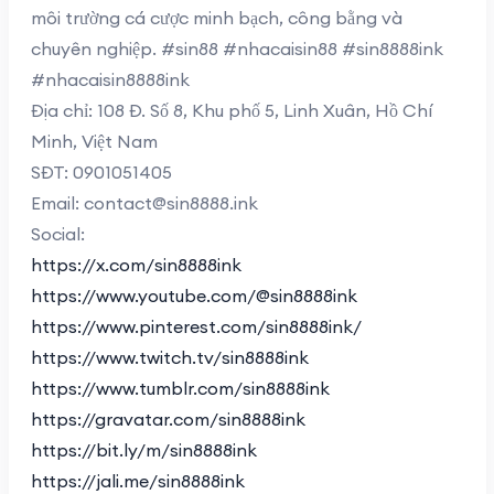
môi trường cá cược minh bạch, công bằng và
chuyên nghiệp. #sin88 #nhacaisin88 #sin8888ink
#nhacaisin8888ink
Địa chỉ: 108 Đ. Số 8, Khu phố 5, Linh Xuân, Hồ Chí
Minh, Việt Nam
SĐT: 0901051405
Email: contact@sin8888.ink
Social:
https://x.com/sin8888ink
https://www.youtube.com/@sin8888ink
https://www.pinterest.com/sin8888ink/
https://www.twitch.tv/sin8888ink
https://www.tumblr.com/sin8888ink
https://gravatar.com/sin8888ink
https://bit.ly/m/sin8888ink
https://jali.me/sin8888ink