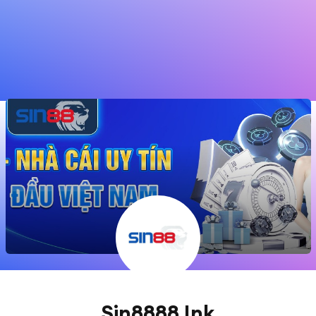
Sin8888 Ink