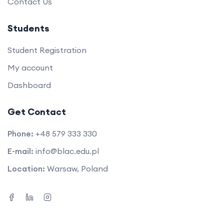
Contact Us
Students
Student Registration
My account
Dashboard
Get Contact
Phone:
+48 579 333 330
E-mail:
info@blac.edu.pl
Location:
Warsaw, Poland