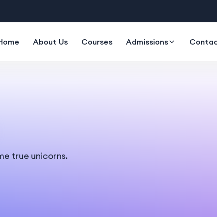
Home
About Us
Courses
Admissions
Contac
me true unicorns.