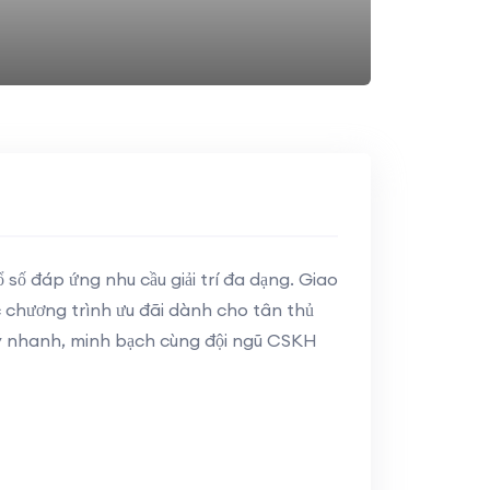
ổ số đáp ứng nhu cầu giải trí đa dạng. Giao
Các chương trình ưu đãi dành cho tân thủ
ử lý nhanh, minh bạch cùng đội ngũ CSKH