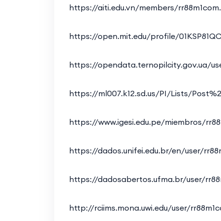
https://aiti.edu.vn/members/rr88m1com
https://open.mit.edu/profile/01KSP
https://opendata.ternopilcity.gov.ua/u
https://ml007.k12.sd.us/PI/Lists/Pos
https://www.igesi.edu.pe/miembros/rr8
https://dados.unifei.edu.br/en/user/rr
https://dadosabertos.ufma.br/user/rr
http://rciims.mona.uwi.edu/user/rr88m1