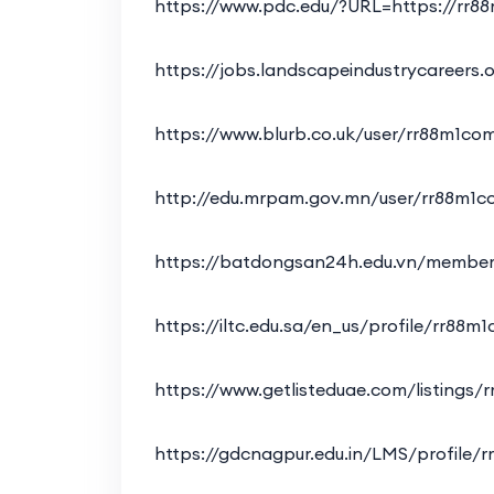
https://www.pdc.edu/?URL=https://rr8
https://jobs.landscapeindustrycareers.
https://www.blurb.co.uk/user/rr88m1com
http://edu.mrpam.gov.mn/user/rr88m1c
https://batdongsan24h.edu.vn/member
https://iltc.edu.sa/en_us/profile/rr88m
https://www.getlisteduae.com/listings/r
https://gdcnagpur.edu.in/LMS/profile/