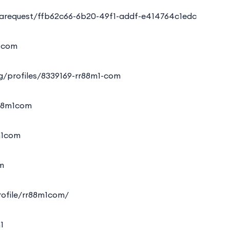
tarequest/ffb62c66-6b20-49f1-addf-e414764c1edc
m1com
rg/profiles/8339169-rr88m1-com
r88m1com
m1com
m
rofile/rr88m1com/
1