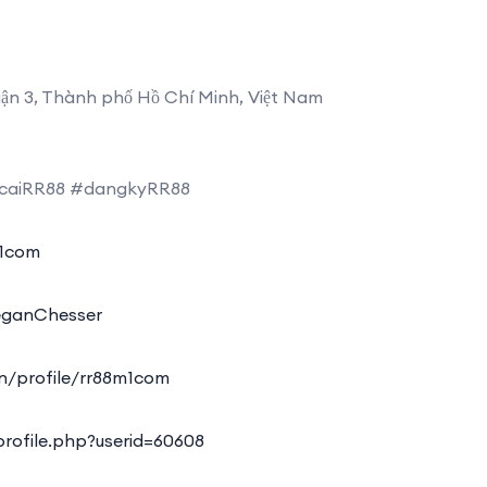
uận 3, Thành phố Hồ Chí Minh, Việt Nam
acaiRR88 #dangkyRR88
m1com
eganChesser
in/profile/rr88m1com
profile.php?userid=60608