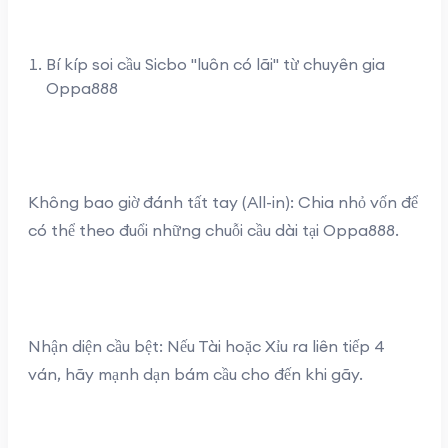
Bí kíp soi cầu Sicbo "luôn có lãi" từ chuyên gia
Oppa888
Không bao giờ đánh tất tay (All-in): Chia nhỏ vốn để
có thể theo đuổi những chuỗi cầu dài tại Oppa888.
Nhận diện cầu bệt: Nếu Tài hoặc Xỉu ra liên tiếp 4
ván, hãy mạnh dạn bám cầu cho đến khi gãy.