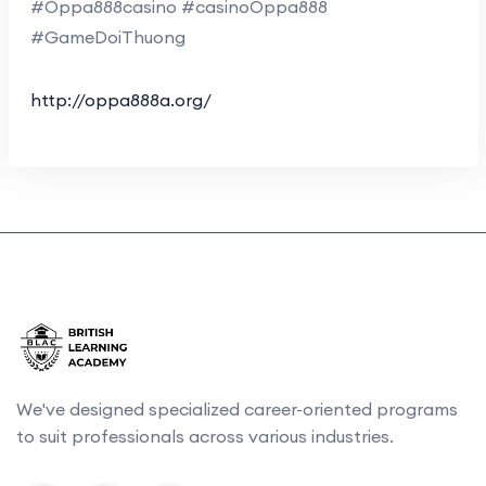
#Oppa888casino #casinoOppa888
#GameDoiThuong
http://oppa888a.org/
We've designed specialized career-oriented programs
to suit professionals across various industries.