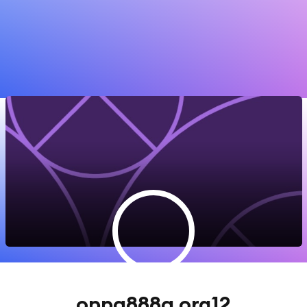
oppa888a org12