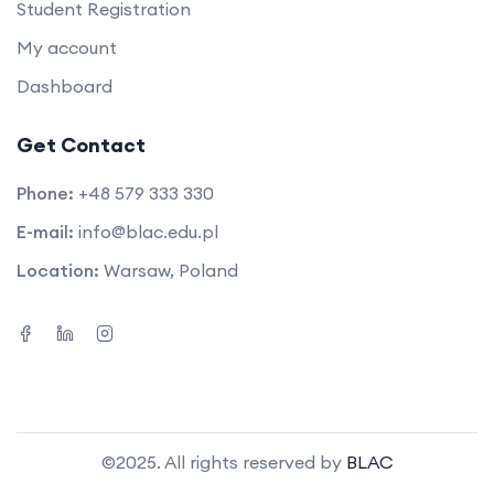
Student Registration
My account
Dashboard
Get Contact
Phone:
+48 579 333 330
E-mail:
info@blac.edu.pl
Location:
Warsaw, Poland
©2025. All rights reserved by
BLAC