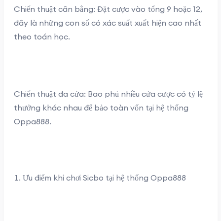
Chiến thuật cân bằng: Đặt cược vào tổng 9 hoặc 12,
đây là những con số có xác suất xuất hiện cao nhất
theo toán học.
Chiến thuật đa cửa: Bao phủ nhiều cửa cược có tỷ lệ
thưởng khác nhau để bảo toàn vốn tại hệ thống
Oppa888.
Ưu điểm khi chơi Sicbo tại hệ thống Oppa888