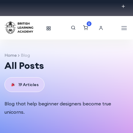
0
Home
Blog
All Posts
19 Articles
Blog that help beginner designers become true
unicorns.