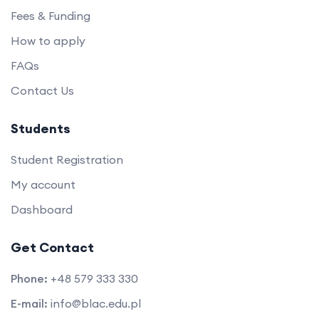
Fees & Funding
How to apply
FAQs
Contact Us
Students
Student Registration
My account
Dashboard
Get Contact
Phone:
+48 579 333 330
E-mail:
info@blac.edu.pl