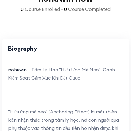
0
Course Enrolled
•
0
Course Completed
Biography
nohuwin
– Tâm Lý Học "Hiệu Ứng Mỏ Neo": Cách
Kiểm Soát Cảm Xúc Khi Đặt Cược
"Hiệu ứng mỏ neo" (Anchoring Effect) là một thiên
kiến nhận thức trong tâm lý học, nơi con người quá
phụ thuộc vào thông tin đầu tiên họ nhận được khi