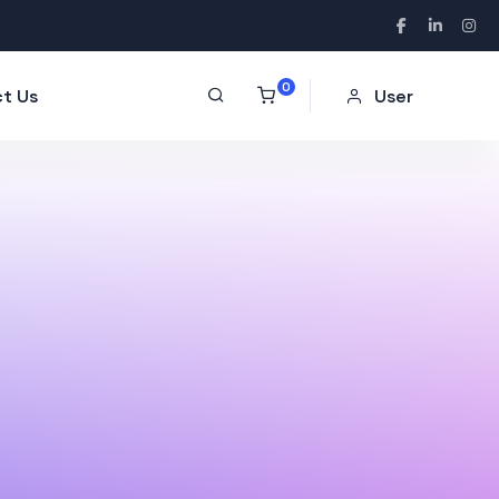
0
t Us
User