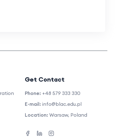
Get Contact
ration
Phone:
+48 579 333 330
E-mail:
info@blac.edu.pl
Location:
Warsaw, Poland