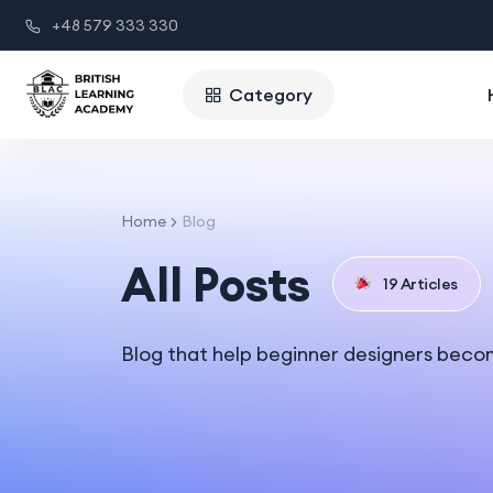
+48 579 333 330
Category
Home
Blog
All Posts
19 Articles
Blog that help beginner designers beco