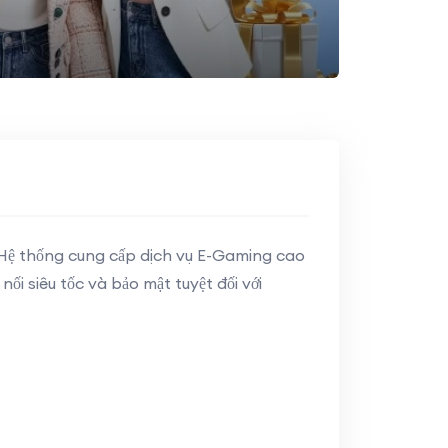
C. Hệ thống cung cấp dịch vụ E-Gaming cao
ối siêu tốc và bảo mật tuyệt đối với