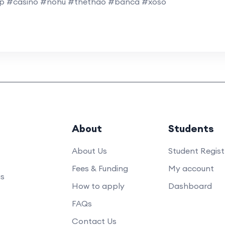
roup #casino #nohu #thethao #banca #xoso
About
Students
About Us
Student Regist
Fees & Funding
My account
us
How to apply
Dashboard
FAQs
Contact Us