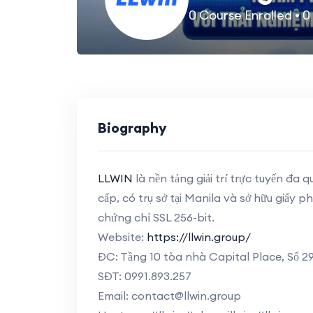
0
Course Enrolled
•
0
Biography
LLWIN
là nền tảng giải trí trực tuyến đ
cấp, có trụ sở tại Manila và sở hữu giấy 
chứng chỉ SSL 256-bit.
Website:
https://llwin.group/
ĐC: Tầng 10 tòa nhà Capital Place, Số 29
SĐT: 0991.893.257
Email: contact@llwin.group