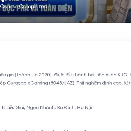
Course Completed
a quốc gia (thành lập 2020), được điều hành bởi Liên minh KJ
phép Curaçao eGaming (8048/JAZ). Trải nghiệm đỉnh cao, kết n
 P. Liễu Giai, Ngọc Khánh, Ba Đình, Hà Nội