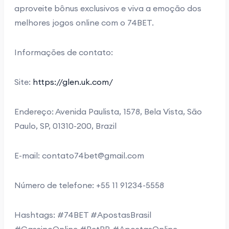
aproveite bônus exclusivos e viva a emoção dos
melhores jogos online com o 74BET.
Informações de contato:
Site:
https://glen.uk.com/
Endereço: Avenida Paulista, 1578, Bela Vista, São
Paulo, SP, 01310-200, Brazil
E-mail: contato74bet@gmail.com
Número de telefone: +55 11 91234-5558
Hashtags: #74BET #ApostasBrasil