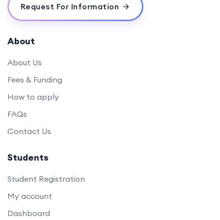
Request For Information
About
About Us
Fees & Funding
How to apply
FAQs
Contact Us
Students
Student Registration
My account
Dashboard