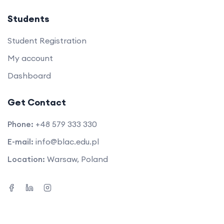
Students
Student Registration
My account
Dashboard
Get Contact
Phone:
+48 579 333 330
E-mail:
info@blac.edu.pl
Location:
Warsaw, Poland