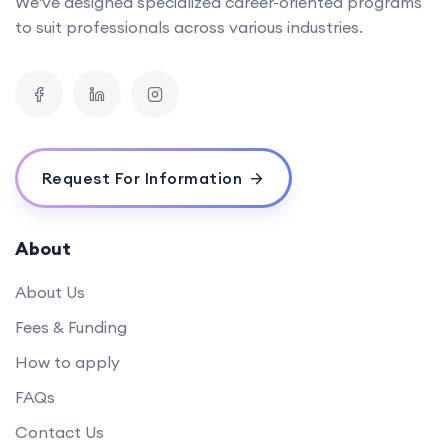
We've designed specialized career-oriented programs
to suit professionals across various industries.
Request For Information
About
About Us
Fees & Funding
How to apply
FAQs
Contact Us