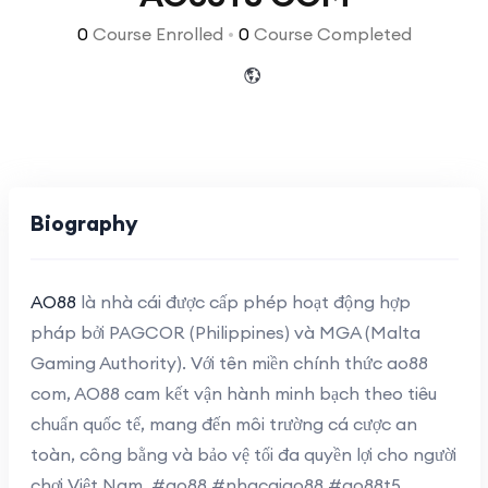
0
Course Enrolled
•
0
Course Completed
Biography
AO88
là nhà cái được cấp phép hoạt động hợp
pháp bởi PAGCOR (Philippines) và MGA (Malta
Gaming Authority). Với tên miền chính thức ao88
com, AO88 cam kết vận hành minh bạch theo tiêu
chuẩn quốc tế, mang đến môi trường cá cược an
toàn, công bằng và bảo vệ tối đa quyền lợi cho người
chơi Việt Nam. #ao88 #nhacaiao88 #ao88t5